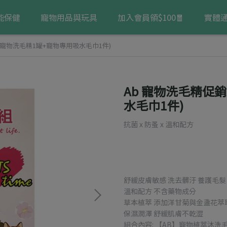
能保健
寵物用品與玩具
加入會員領$100🧧
實體
(寵物洗毛精1罐+寵物專用吸水毛巾1件)
Ab 寵物洗毛精促
水毛巾1件)
抗菌 x 防蚤 x 溫和配方
舒緩皮膚敏感 洗去髒汙 養護毛髮
溫和配方 不含藥物成分
草本植萃 添加洋甘菊與金盞花萃
保濕潤澤 舒緩肌膚不乾澀
組合內容: 【AB】寵物植萃沐洗毛精