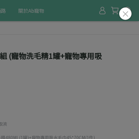
通路
關於Ab寵物
銷組 (寵物洗毛精1罐+寵物專用吸
取液
480ML(1罐)+寵物專用吸水毛巾45*70CM(1件)