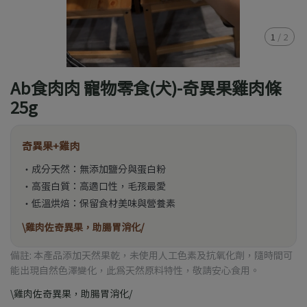
1
/
2
Ab食肉肉 寵物零食(犬)-奇異果雞肉條
25g
奇異果+雞肉
・成分天然：無添加鹽分與蛋白粉
・高蛋白質：高適口性，毛孩最愛
・低溫烘焙：保留食材美味與營養素
\雞肉佐奇異果，助腸胃消化/
備註: 本產品添加天然果乾，未使用人工色素及抗氧化劑，隨時間可
能出現自然色澤變化，此為天然原料特性，敬請安心食用。
\雞肉佐奇異果，助腸胃消化/