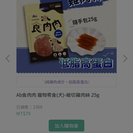
\純雞肉成分，低脂高蛋白/
Ab食肉肉 寵物零食(犬)-細切雞肉絲 25g
Ab
已銷售：2366
已銷
NT$79
NT
加入購物車