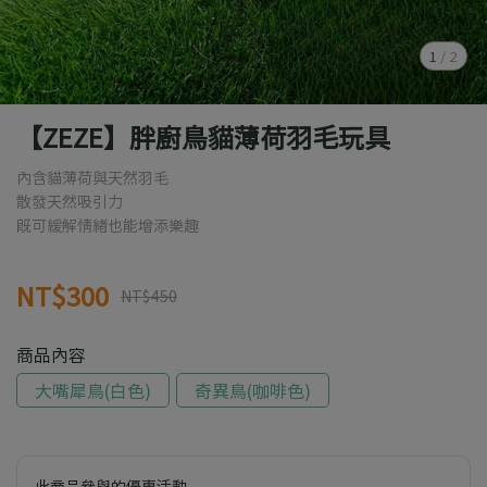
1
/
2
【ZEZE】胖廚鳥貓薄荷羽毛玩具
內含貓薄荷與天然羽毛
散發天然吸引力
既可緩解情緒也能增添樂趣
NT$300
NT$450
商品內容
大嘴犀鳥(白色)
奇異鳥(咖啡色)
此商品參與的優惠活動