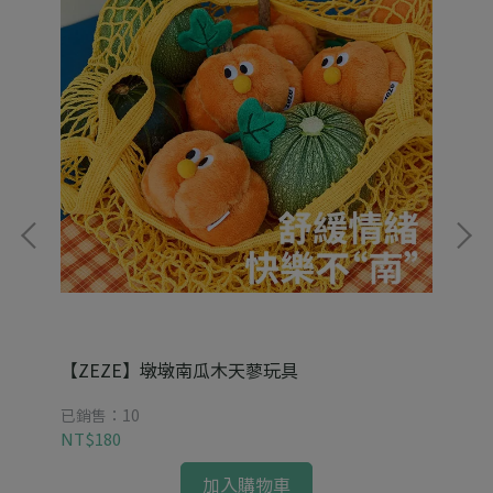
【ZEZE】墩墩南瓜木天蓼玩具
【
已銷售：10
已銷
NT$180
NT
加入購物車