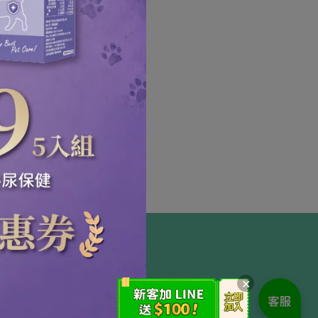
西蘭綠
關節保
✕