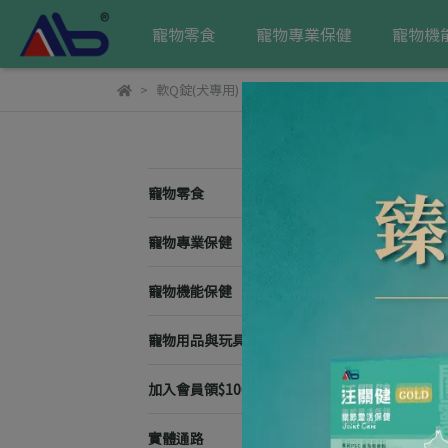
寵物零食
寵物專業保健
寵物機
軟Q錠(犬專用)
軟
寵物零食
預設
寵物專業保健
寵物機能保健
寵物用品與玩具
加入會員領$100🧧
實體通路