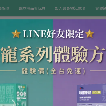
能保健
寵物用品與玩具
加入會員領$100🧧
實體
Q錠(犬專用)
排序
價格