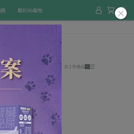
通路
關於Ab寵物
所有篩選條件
共 2 件商品