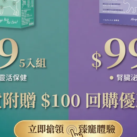
能保健品，體重管理配方＋L-肉酸＋
機能保健品，專利古菌複合物+紐
專利古菌複合物
貽貝
 汪關健 啵啵嚼軟Q錠 犬用體重管
Ab 汪關健 啵啵嚼軟Q錠 犬用
60粒）
健（60粒）
：172
已銷售：2678
690
NT$890
NT$690
NT$890
策
隱私政策
服務條款
招募經銷商
聯絡我們