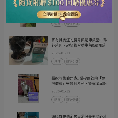
美喵毛髮柔順亮澤的小秘密💗珍心
系列・護膚亮毛保健粉
2026-01-15
喵喵
寵物保健
家有挑嘴汪的腸胃與關節救星🧑‍⚕️珍
心系列・超級複合益生菌&臻寵系
列・關節靈活保健GOLD
2026-01-13
汪汪
寵物保健
貓奴的集體焦慮...貓砂盆裡的「尿
塊體積」👑臻寵系列・腎臟泌尿保
健GOLD
2026-01-12
喵喵
寵物保健
讓腸胃更穩定的日常保養💗珍心系