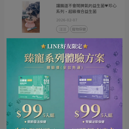
讓腸道不會鬧脾氣的益生菌💗珍心
系列・超級複合益生菌
2026-02-07
汪汪
寵物保健
迫不及待就是要吃的益生菌💗珍心
系列・超級複合益生菌
2026-02-04
汪汪
寵物保健
美容小心機很簡單：每天一包💗珍
心系列・護膚亮毛保健粉
2026-02-03
喵喵
寵物保健