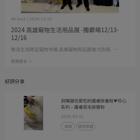
Ab Asst. | 2024-12-13
2024 高雄寵物生活用品展 -獨霸場12/13-
12/16
聚茂生技跨足寵物市場 高雄寵物用品展首次亮相 ⋯
閱讀更多 ->
好評分享
挑嘴貓也愛吃的護膚保養粉💗珍心
系列・護膚亮毛保健粉
2026-02-11
喵喵
寵物保健